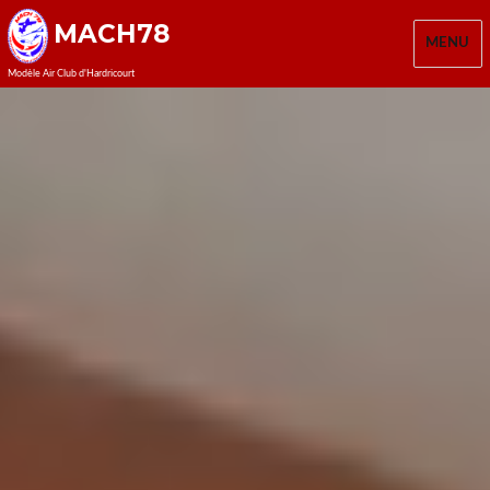
MACH78
MENU
Modèle Air Club d'Hardricourt