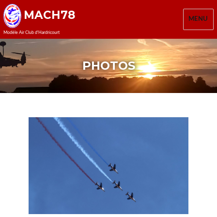
MACH78
MENU
Modèle Air Club d'Hardricourt
PHOTOS