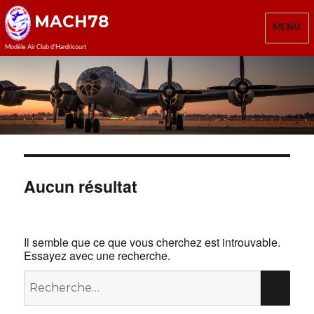
MACH78
MENU
Modèle Air Club d'Hardricourt
Aucun résultat
Il semble que ce que vous cherchez est introuvable.
Essayez avec une recherche.
Recherche
REC
pour :