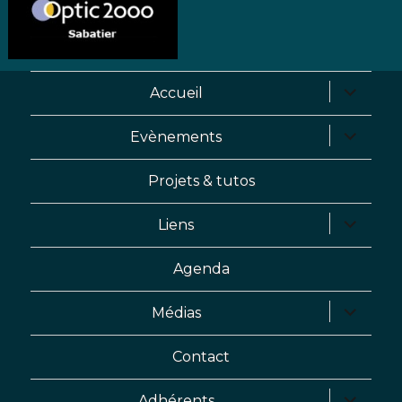
Accueil
ouvrir
le
Evènements
ouvrir
sous-
le
menu
Projets & tutos
sous-
menu
Liens
ouvrir
le
Agenda
sous-
menu
Médias
ouvrir
le
Contact
sous-
menu
Adhérents
ouvrir