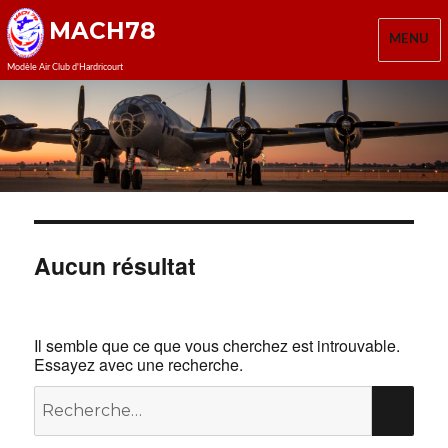
MACH78
MENU
Modèle Air Club d'Hardricourt
Aucun résultat
Il semble que ce que vous cherchez est introuvable.
Essayez avec une recherche.
Recherche
REC
pour :