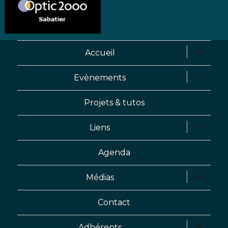
Accueil
ouvrir
le
Evènements
ouvrir
sous-
le
menu
Projets & tutos
sous-
menu
Liens
ouvrir
le
Agenda
sous-
menu
Médias
ouvrir
le
Contact
sous-
menu
Adhérents
ouvrir