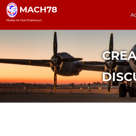
MACH78
Ac
Modèle Air Club d'Hardricourt
CREA
DISC