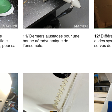
de
11/
Derniers ajustages pour une
12/
Différ
ilote.
bonne aérodynamique de
et des sy
e, pour sa
l’ensemble.
servos de 