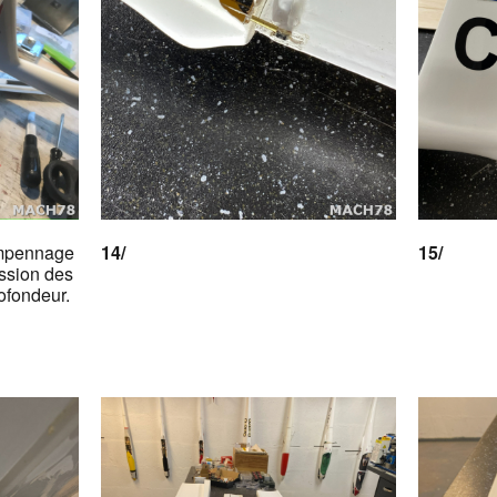
empennage
14/
15/
ssion des
rofondeur.