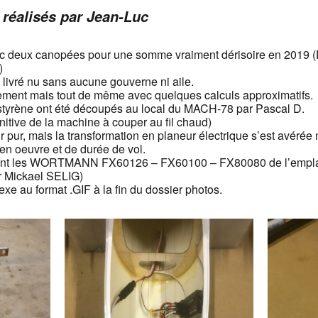
 réalisés par Jean-Luc
ec deux canopées pour une somme vraiment dérisoire en 2019 (
)
ivré nu sans aucune gouverne ni aile.
uement mais tout de même avec quelques calculs approximatifs.
styrène ont été découpés au local du MACH-78 par Pascal D.
initive de la machine à couper au fil chaud)
eur pur, mais la transformation en planeur électrique s’est avéré
n oeuvre et de durée de vol.
s sont les WORTMANN FX60126 – FX60100 – FX80080 de l’empla
r Mickael SELIG)
exe au format .GIF à la fin du dossier photos.