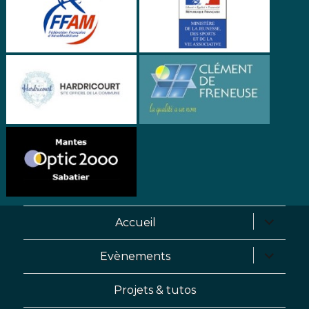
Accueil
ouvrir
le
Evènements
ouvrir
sous-
le
menu
Projets & tutos
sous-