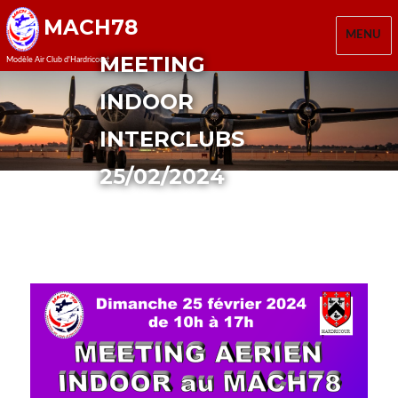
MACH78
MENU
MEETING
Modèle Air Club d'Hardricourt
INDOOR
INTERCLUBS
25/02/2024