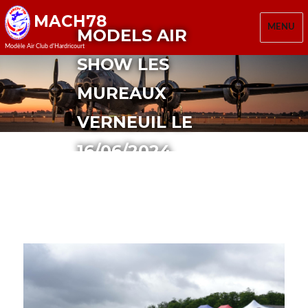
MACH78
MENU
MODELS AIR
Modèle Air Club d'Hardricourt
SHOW LES
MUREAUX
VERNEUIL LE
16/06/2024