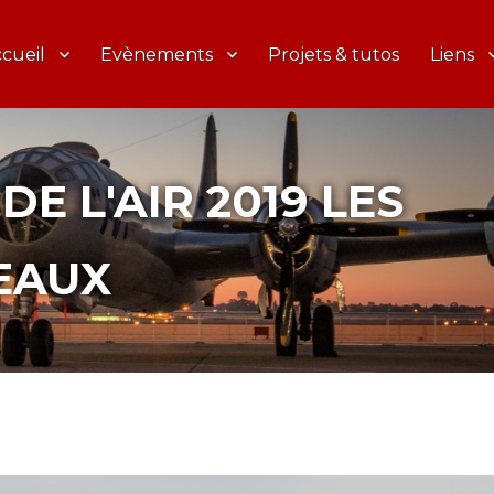
cueil
Evènements
Projets & tutos
Liens
DE L'AIR 2019 LES
EAUX