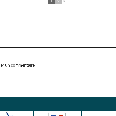
1
2
►
ier un commentaire.