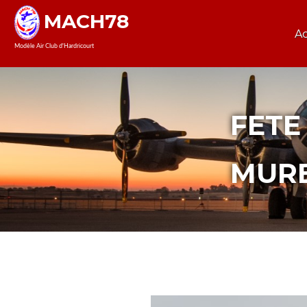
MACH78
Ac
Modèle Air Club d'Hardricourt
FETE 
MUR